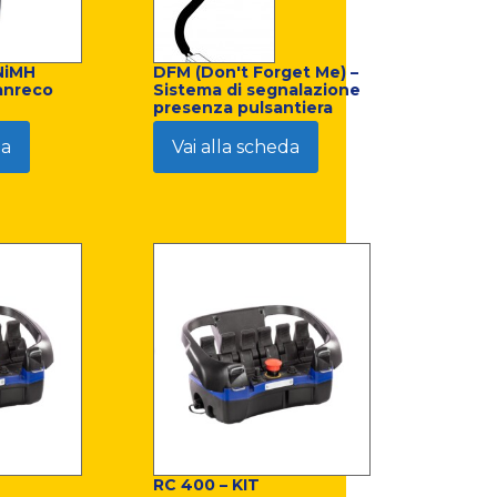
NiMH
DFM (Don't Forget Me) –
anreco
Sistema di segnalazione
presenza pulsantiera
da
Vai alla scheda
RC 400 – KIT