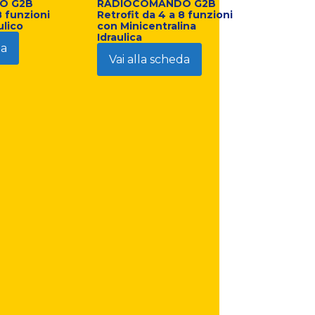
O G2B
RADIOCOMANDO G2B
8 funzioni
Retrofit da 4 a 8 funzioni
ulico
con Minicentralina
Idraulica
da
Vai alla scheda