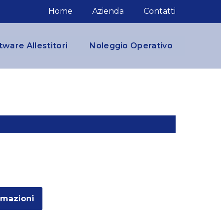
Home
Azienda
Contatti
tware Allestitori
Noleggio Operativo
rmazioni