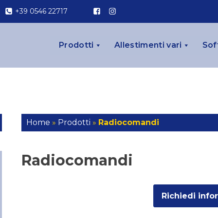
+39 0546 22717
Prodotti
Allestimenti vari
Sof
Home
»
Prodotti
»
Radiocomandi
Radiocomandi
Richiedi info