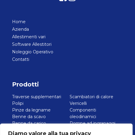
Home
Azienda
Allestimenti vari
Software Allestitori
Noleggio Operativo
Contatti
Prodotti
Traverse supplementari
Scambiatori di calore
Polipi
Verricelli
Pinze da legname
Componenti
Benne da scavo
oleodinamici
Benne da carico
Pompe ad ingranaggi
Forche
Pompe a pistoni
Diamo valore alla tua privacy