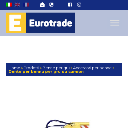
Home
»
Prodotti
»
Benne per gru
»
Accessori per benne
»
Dente per benna per gru da camion