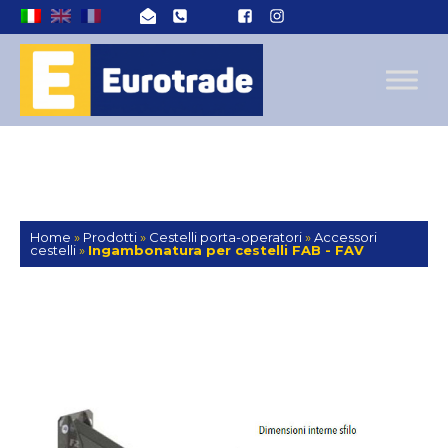
Home
»
Prodotti
»
Cestelli porta-operatori
»
Accessori
cestelli
»
Ingambonatura per cestelli FAB - FAV