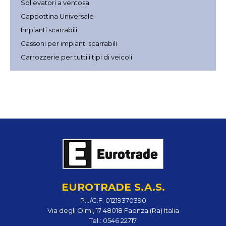
Sollevatori a ventosa
Cappottina Universale
Impianti scarrabili
Cassoni per impianti scarrabili
Carrozzerie per tutti i tipi di veicoli
EUROTRADE S.A.S.
P.I./C.F. 01219370390
Via degli Olmi, 17 48018 Faenza (Ra) Italia
Tel.:
0546 22717