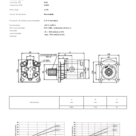
.minima (P1)
500
.massima (P2)
2000
Peso (kg)
4,35
Senso di rotazione
Reversibile
Pressione di entrata (raccomandata)
0.7÷3 bar (abs)
Temperature
-25°C /+80°c
Olio raccomandato
ISO / DIN , resistente al fuoco
Viscosità:
.12 ÷ 100 mm2/s (cST)
.raccomandata
.max. 750 mm2/s (Cst)
.tollerata
A
B
C
Dimensioni
mm
mm
mm
138,5
72,2
61