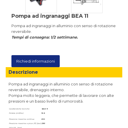
Pompa ad ingranaggi BEA 11
Pompa ad ingranaggi in alluminio con senso di rotazione
reversibile.
Tempi di consegna: 1/2 settimane.
Richiedi informazioni
Descrizione
Pompa ad ingranaggi in alluminio con senso di rotazione
reversibile, drenaggio interno.
Pompa molto leggera, che permette di lavorare con alte
pressioni e un basso livello di rumorosità.
Caratteristiche tecniche
BEA 11
Portata (cm3/rev)
10.9
Pressione massima continua
250
Pressione massima a picco (P1) (bar)
290
Velocità (rpm)