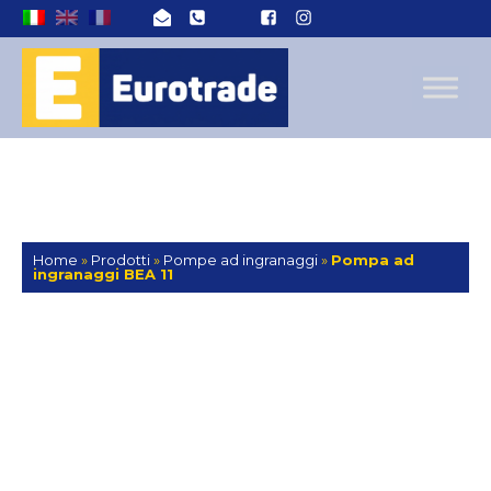
Home
»
Prodotti
»
Pompe ad ingranaggi
»
Pompa ad
ingranaggi BEA 11