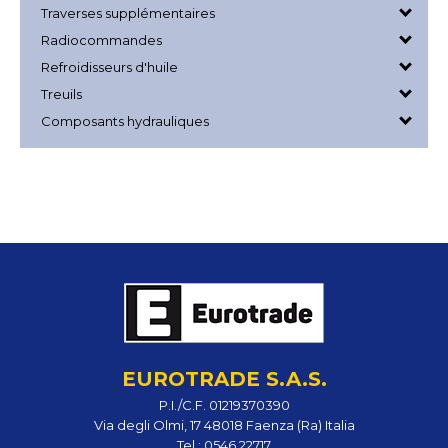
Traverses supplémentaires
Radiocommandes
Refroidisseurs d'huile
Treuils
Composants hydrauliques
EUROTRADE S.A.S.
P.I./C.F. 01219370390
Via degli Olmi, 17 48018 Faenza (Ra) Italia
Tel.:
0546 22717