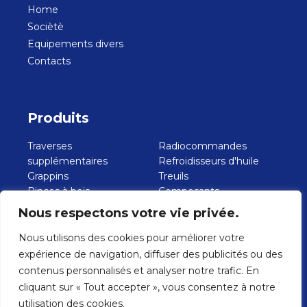
Home
Sociètè
Equipements divers
Contacts
Produits
Traverses
Radiocommandes
supplémentaires
Refroidisseurs d'huile
Grappins
Treuils
Pinces à bois
Composants
Bennes de creusement
hydrauliques
Nous respectons votre vie privée.
Benne de chargement
Pompes à engrenages
Fourches
Pompes à pistons
Nous utilisons des cookies pour améliorer votre
Pinces à parpaings
Plateaux et bennes pour
expérience de navigation, diffuser des publicités ou des
Rotators
VL jusqu'à 3,5 ton.
contenus personnalisés et analyser notre trafic. En
Paniers-nacelles
Crochets
cliquant sur « Tout accepter », vous consentez à notre
utilisation des cookies.