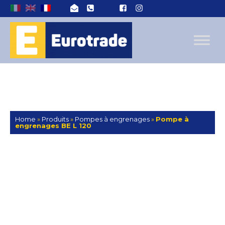
Home
»
Produits
»
Pompes à engrenages
»
Pompe à
engrenages BE L 120