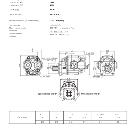
.minimum (P1)
500
.maximum (P2)
1300
Poids (kg)
16,80
Sens de rotation
Réversible
Pression d'entrée (recommandée)
0.7÷3 bar (abs)
Temperature
-25°C /+80°c
Huile recommandée
IDO / DIN , resistante au feu
Viscosité:
.12 ÷ 100 mm2/s (cST)
.recommandée
.max. 750 mm2/s (Cst)
.tollèrée
A (±2)
B (±2)
C (±1)
D (±1)
E (±0.2)
F (±0.2)
Dimensions
mm
mm
mm
mm
mm
mm
212
121,5
104
24
74
135