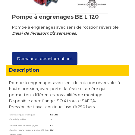
Pompe à engrenages BE L 120
Pompe à engrenages avec sens de rotation réversible.
Délai de livraison: 1/2 semaines.
Demander des informations
Description
Pompe à engrenages avec sens de rotation réversible, à
haute pression, avec portes latérale et arrière qui
permettent différentes possibilités de montage.
Disponible abec flange ISO 4 trous e SAE 2/4.
Pression de travail continue jusqu'à 290 bars.
Caractéristiques techniques
BE L 120
Capacité (cm3/rev)
115
Pression maxi. continue
(P1/bar)
200
Pression maxi e massima a picco (P3) (bar)
230
Vitesse (rpm)