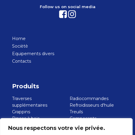
Follow us on social media
Home
Sociètè
Equipements divers
Contacts
Produits
Traverses
Radiocommandes
supplémentaires
Refroidisseurs d'huile
Grappins
Treuils
Pinces à bois
Composants
Bennes de creusement
hydrauliques
Nous respectons votre vie privée.
Benne de chargement
Pompes à engrenages