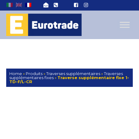
Home
»
Produits
»
Traverses supplémentaires
»
Traverses
supplémentaires fixes
»
Traverse supplémentaire fixe 1-
TD-F/L-CR