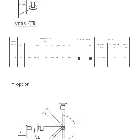
DIMENSIONS
ACCESSOIRES
VERSION CR
Grue
mm
ton-m
J min-max
K min-max
Peso
IE
IC
AxB
CV
ØP
ØE1
ØS
H
PS
CGR
mm
mm
Kg
•
•
10-23
2160
2000
180x100
580
160
90
60
810
110-640
0-560
160
•
option