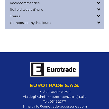
Radiocommandes
Refroidisseurs d'huile
Treuils
Composants hydrauliques
EUROTRADE S.A.S.
P.I./C.F. 01219370390
Via degli Olmi, 17 48018 Faenza (Ra) Italia
Tel.:
0546 22717
E-mail:
info@eurotrade-accessories.com