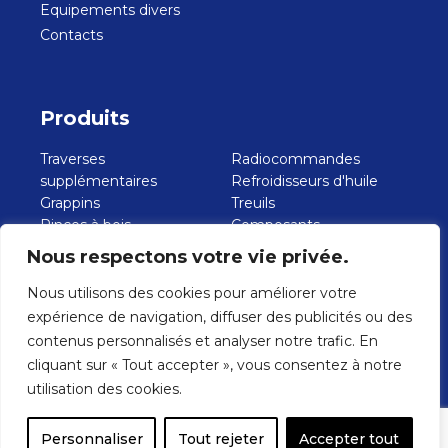
Equipements divers
Contacts
Produits
Traverses
Radiocommandes
supplémentaires
Refroidisseurs d'huile
Grappins
Treuils
Pinces à bois
Composants
Bennes de creusement
hydrauliques
Nous respectons votre vie privée.
Benne de chargement
Pompes à engrenages
Fourches
Pompes à pistons
Nous utilisons des cookies pour améliorer votre
Pinces à parpaings
Plateaux et bennes pour
expérience de navigation, diffuser des publicités ou des
Rotators
VL jusqu'à 3,5 ton.
contenus personnalisés et analyser notre trafic. En
Paniers-nacelles
Crochets
cliquant sur « Tout accepter », vous consentez à notre
utilisation des cookies.
© 2025 - Tous les droits sont réservés -
Privacy Policy
-
Cookie
Personnaliser
Tout rejeter
Accepter tout