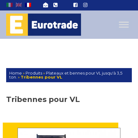
Home
»
Produits
»
Plateaux et bennes pour VL jusqu'à 3,5
ton.
»
Tribennes pour VL
Tribennes pour VL