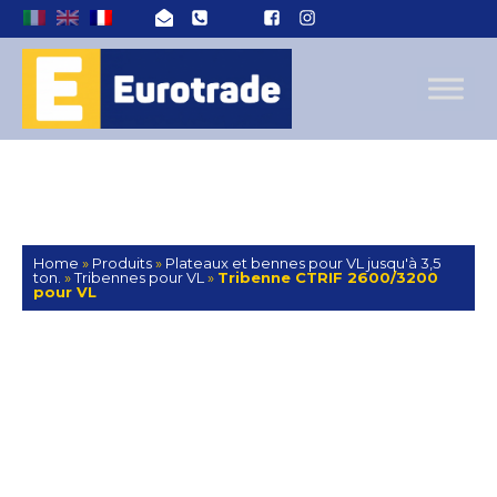
Home
»
Produits
»
Plateaux et bennes pour VL jusqu'à 3,5
ton.
»
Tribennes pour VL
»
Tribenne CTRIF 2600/3200
pour VL