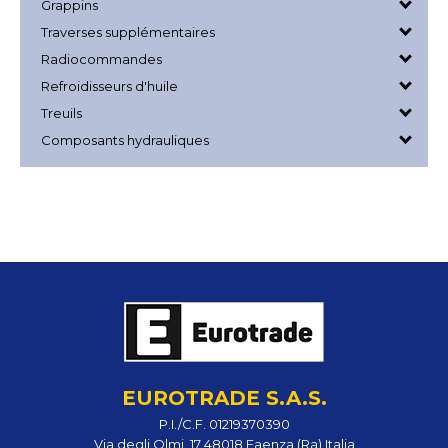
Grappins
Traverses supplémentaires
Radiocommandes
Refroidisseurs d'huile
Treuils
Composants hydrauliques
EUROTRADE S.A.S.
P.I./C.F. 01219370390
Via degli Olmi, 17 48018 Faenza (Ra) Italia