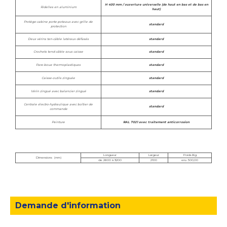
H 400 mm / ouverture universelle (de haut en bas et de bas en
Ridelles en aluminium
haut)
Protège-cabine porte-poteaux avec grille de
standard
protection
Deux vérins ten-câble latéraux défasés
standard
Crochets tend-câble sous caisse
standard
Pare-boue thermoplastiques
standard
Caisse-outils zinguée
standard
Vérin zingué avec balancier zingué
standard
Centrale électro-hydraulique avec boîtier de
standard
commande
Peinture
RAL 7021 avec traitement anticorrosion
Longueur
Largeur
Poids Kg
Dimensions (mm)
de 2600 à 3200
2100
env. 500,00
Demande d'information